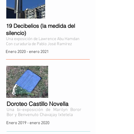
19 Decibelios (la medida del
silencio)
Una exposición de Lawrence Abu Hamdan
Con curaduría de Pablo José Ramírez
Enero 2020 - enero 2021
Doroteo Castillo Novella
Una bi-exposición de Marilyn Boror
Bor y
Benvenuto Chavajay Ixtetela
Enero 2019 - enero 2020