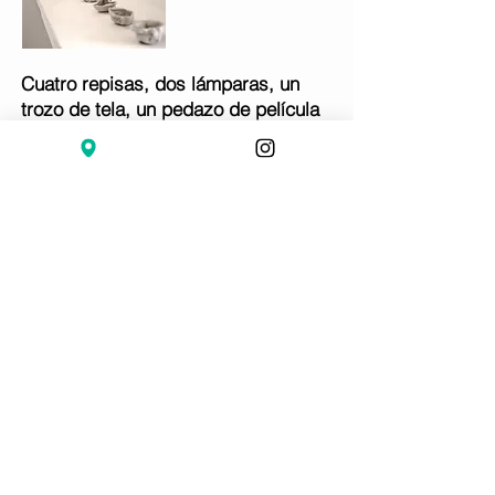
Cuatro repisas, dos lámparas, un
trozo de tela, un pedazo de película
rayada, algunos objetos con
significado econtrados por allí y un
poco de sal de todos.
Una exposición de Mario García Torres
Con curaduría de María Inés Rodríguez
Julio - noviembre 2013
El Nido Salvaje
Una exposición de Radamés "Juni" Figueroa