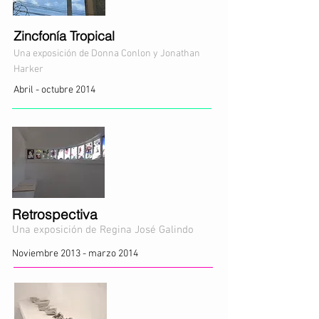
Zincfonía Tropical
Una exposición de
Donna Conlon y
Jonathan
Harker
Abril - octubre 2014
Retrospectiva
Una exposición de Regina José Galindo
Noviembre 2013 - m
arzo 2014