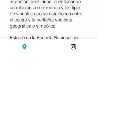
aspectos identitarios, cuestionando
su relación con el mundo y los tipos
de vínculos que se establecen entre
el centro y la periferia, sea ésta
geográfica o simbólica.
Estudió en la Escuela Nacional de
Artes Plásticas Rafael Rodríguez
Padilla, Guatemala, entre 1996 y el
2000. Desde entonces, ha recibido
numerosas becas y premios de
instituciones como la Universidad
Nacional de Costa Rica; EspIRA/La
ESPORA, Escuela Superior de Arte,
Nicaragua; el Bureau of Educational
and Cultural Affairs, Proyecto
SALPICA, Estados Unidos; una Beca
Cifo de la Fundación Cisneros,
Miami, Estados Unidos y el Segundo
Lugar en el Concurso de la Subasta
de Arte Latinoamericano Juannio en
el 2005 y el 2011.