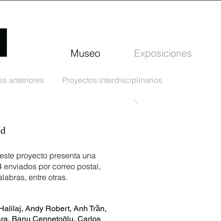
Museo
Exposiciones
s anteriores
Proyectos interdisciplinarios
ad
 este proyecto presenta una
 enviados por correo postal,
labras, entre otras.
Halilaj, Andy Robert, Anh Trần,
ara, Banu Cennetoğlu, Carlos