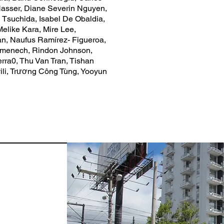
Nasser, Diane Severin Nguyen,
 Tsuchida, Isabel De Obaldia,
elike Kara, Mire Lee,
, Naufus Ramírez- Figueroa,
 Domenech, Rindon Johnson,
rra0, Thu Van Tran, Tishan
vili, Trương Công Tùng, Yooyun