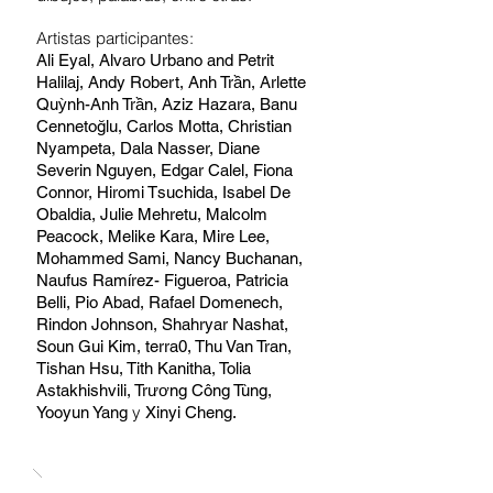
Artistas participantes:
Ali Eyal, Alvaro Urbano and Petrit
Halilaj, Andy Robert, Anh Trần, Arlette
Quỳnh-Anh Trần, Aziz Hazara, Banu
Cennetoğlu, Carlos Motta, Christian
Nyampeta, Dala Nasser, Diane
Severin Nguyen, Edgar Calel, Fiona
Connor, Hiromi Tsuchida, Isabel De
Obaldia, Julie Mehretu, Malcolm
Peacock, Melike Kara, Mire Lee,
Mohammed Sami, Nancy Buchanan,
Naufus Ramírez- Figueroa, Patricia
Belli, Pio Abad, Rafael Domenech,
Rindon Johnson, Shahryar Nashat,
Soun Gui Kim, terra0, Thu Van Tran,
Tishan Hsu, Tith Kanitha, Tolia
Astakhishvili, Trương Công Tùng,
y
Yooyun Yang
Xinyi Cheng.